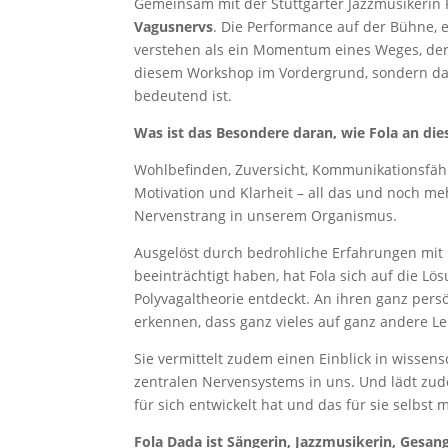
Gemeinsam mit der Stuttgarter Jazzmusikerin 
Vagusnervs
. Die Performance auf der Bühne,
verstehen als ein Momentum eines Weges, der 
diesem Workshop im Vordergrund, sondern das 
bedeutend ist.
Was ist das Besondere daran, wie Fola an die
Wohlbefinden, Zuversicht, Kommunikationsfäh
Motivation und Klarheit – all das und noch 
Nervenstrang in unserem Organismus.
Ausgelöst durch bedrohliche Erfahrungen mit 
beeinträchtigt haben, hat Fola sich auf die L
Polyvagaltheorie entdeckt. An ihren ganz pers
erkennen, dass ganz vieles auf ganz andere Le
Sie vermittelt zudem einen Einblick in wisse
zentralen Nervensystems in uns. Und lädt zu
für sich entwickelt hat und das für sie selbst 
Fola Dada ist Sängerin, Jazzmusikerin, Gesan