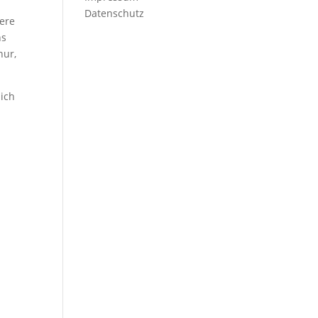
Datenschutz
gere
ns
nur,
ich