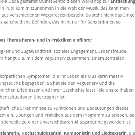
Fola Dada gestaltet QuinteSentio diesen Workshop zur
Entdeckung
 ein Publikum mitzunehmen in die Welt der Musik, das kann man
aus verschiedenen Wegstrecken besteht. So steht nicht das Singe
ganzheitliche Befinden, das nicht nur für Sänger:innen so
ses Thema heran- und in Praktiken einführt?
igkeit und Zugewandtheit, soziales Engagement, Lebensfreude,
mehr hängt u.a. mit dem Vagusnerv zusammen, einem zentralen
körperlichen Symptomen, die ihr Leben als Musikerin massiv
ösungssuche begegeben. So hat sie den Vagusnerv und die
önlichen Erlebnissen und ihrer Geschichte lässt Fola uns teilhaben
benssituationen übertragbar ist.
nschaftliche Erkenntnisse zu Funktionen und Bedeutungen dieses
dem ein, Übungen und Praktiken aus dem Programm zu erleben, das
mittlerweile zu einer unverzichtbaren Alltagsroutine geworden ist.
gslehrerin, Hochschuldozentin, Komponistin und Liedtexterin.
Si