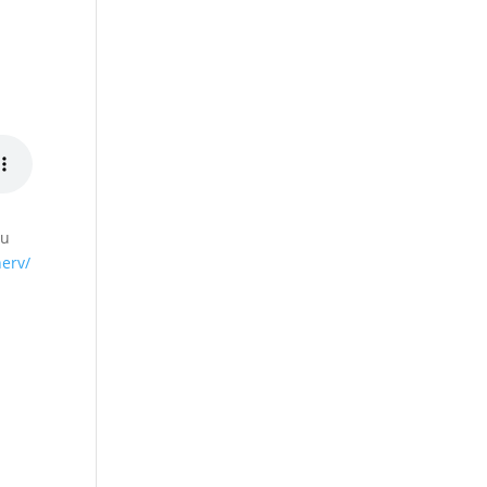
du
erv/