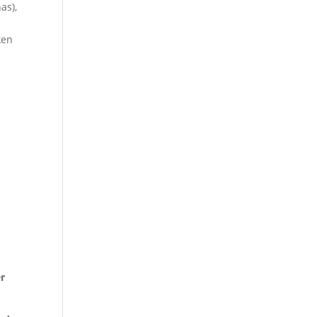
as),
ken
er