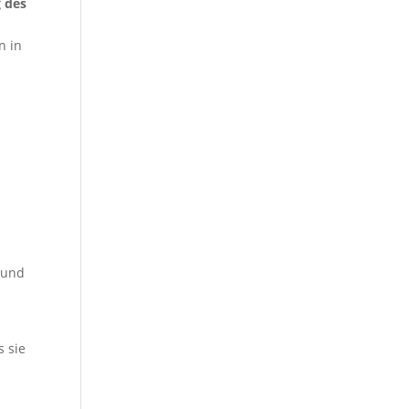
 des
n in
 und
 sie
e