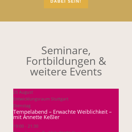
DABEI SEIN!
Seminare,
Fortbildungen &
weitere Events
25 August
Entwicklungsraum Stuttgart
Dienstag
Tempelabend – Erwachte Weiblichkeit –
mit Annette Keßler
19:00
-
21:30