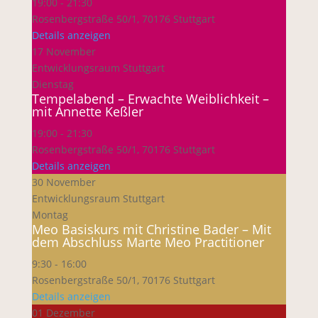
19:00
-
21:30
Rosenbergstraße 50/1, 70176 Stuttgart
Details anzeigen
17 November
Entwicklungsraum Stuttgart
Dienstag
Tempelabend – Erwachte Weiblichkeit –
mit Annette Keßler
19:00
-
21:30
Rosenbergstraße 50/1, 70176 Stuttgart
Details anzeigen
30 November
Entwicklungsraum Stuttgart
Montag
Meo Basiskurs mit Christine Bader – Mit
dem Abschluss Marte Meo Practitioner
9:30
-
16:00
Rosenbergstraße 50/1, 70176 Stuttgart
Details anzeigen
01 Dezember