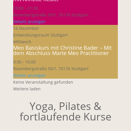
19:00
-
21:30
Rosenbergstraße 50/1, 70176 Stuttgart
Details anzeigen
16 Dezember
Entwicklungsraum Stuttgart
Mittwoch
Meo Basiskurs mit Christine Bader – Mit
dem Abschluss Marte Meo Practitioner
9:30
-
16:00
Rosenbergstraße 50/1, 70176 Stuttgart
Details anzeigen
Keine Veranstaltung gefunden
Weitere laden
Yoga, Pilates &
fortlaufende Kurse