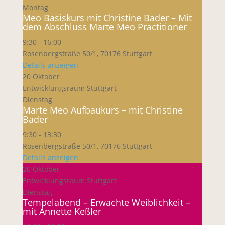
Montag
Meo Basiskurs mit Christine Bader – Mit
dem Abschluss Marte Meo Practitioner
9:30
-
16:00
Rosenbergstraße 50/1, 70176 Stuttgart
Details anzeigen
20 Oktober
Entwicklungsraum Stuttgart
Dienstag
Marte Meo Aufbaukurs – mit Christine
Bader
9:30
-
13:30
Rosenbergstraße 50/1, 70176 Stuttgart
Details anzeigen
20 Oktober
Entwicklungsraum Stuttgart
Dienstag
Tempelabend – Erwachte Weiblichkeit –
mit Annette Keßler