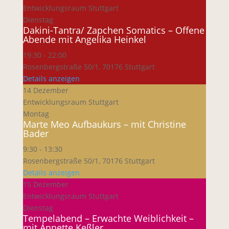
Entwicklungsraum Stuttgart
Dienstag
Dakini-Tantra/ Zapchen Somatics – Offene
Abende mit Angelika Heinkel
19:30
-
22:00
Rosenbergstraße 50/1, 70176 Stuttgart
Details anzeigen
14 Dezember
Entwicklungsraum Stuttgart
Montag
Marte Meo Aufbaukurs – mit Christine
Bader
9:30
-
13:30
Rosenbergstraße 50/1, 70176 Stuttgart
Details anzeigen
15 Dezember
Entwicklungsraum Stuttgart
Dienstag
Tempelabend – Erwachte Weiblichkeit –
mit Annette Keßler