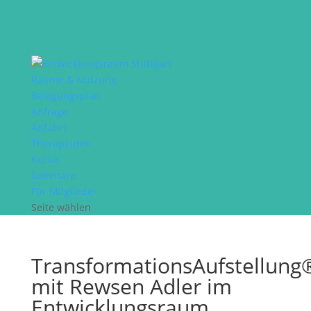
Räume & Nutzung
Belegungsplan
Anfrage
Anfahrt
Therapeuten
Kurse
Seminare
Für Mitglieder
Seite wählen
TransformationsAufstellung
mit Rewsen Adler im
Entwicklungsraum