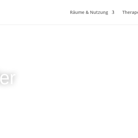
Räume & Nutzung
Therap
er
 du hier die Links für deine
ußerdem zu unserer
nstellen.