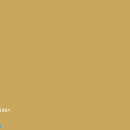
ühle.
m