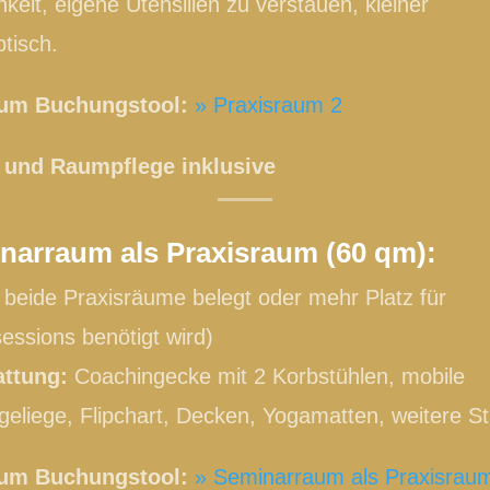
keit, eigene Utensilien zu verstauen, kleiner
btisch.
zum Buchungstool:
» Praxisraum 2
und Raumpflege inklusive
narraum als Praxisraum (60 qm):
beide Praxisräume belegt oder mehr Platz für
sessions benötigt wird)
attung:
Coachingecke mit 2 Korbstühlen, mobile
eliege, Flipchart, Decken, Yogamatten, weitere St
zum Buchungstool:
» Seminarraum als Praxisrau