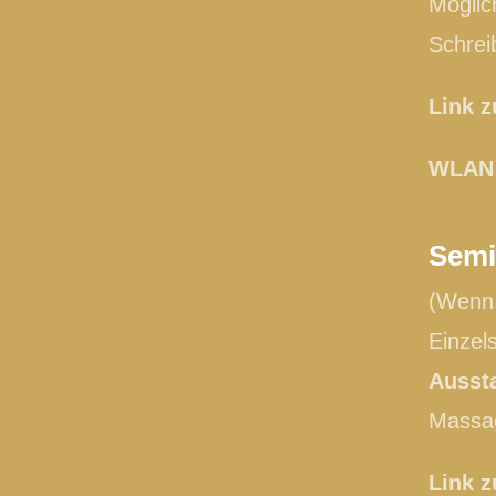
Möglich
Schrei
Link 
WLAN 
Semi
(Wenn 
Einzel
Ausst
Massag
Link 