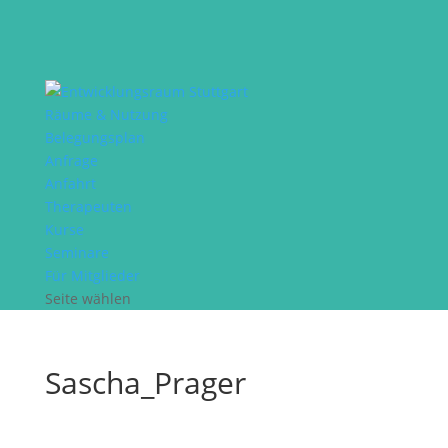
Räume & Nutzung
Belegungsplan
Anfrage
Anfahrt
Therapeuten
Kurse
Seminare
Für Mitglieder
Seite wählen
Sascha_Prager