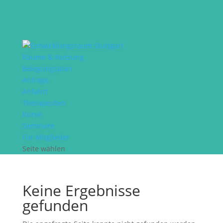
Räume & Nutzung
Belegungsplan
Anfrage
Anfahrt
Therapeuten
Kurse
Seminare
Für Mitglieder
Seite wählen
Keine Ergebnisse
gefunden