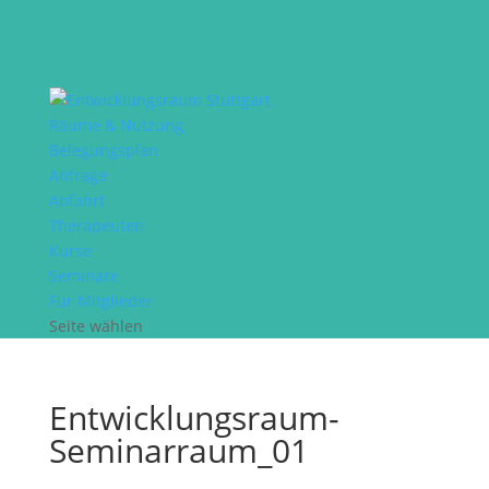
Räume & Nutzung
Belegungsplan
Anfrage
Anfahrt
Therapeuten
Kurse
Seminare
Für Mitglieder
Seite wählen
Entwicklungsraum-
Seminarraum_01