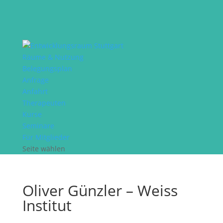
Räume & Nutzung
Belegungsplan
Anfrage
Anfahrt
Therapeuten
Kurse
Seminare
Für Mitglieder
Seite wählen
Oliver Günzler – Weiss
Institut