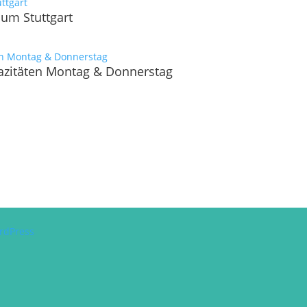
aum Stuttgart
pazitäten Montag & Donnerstag
rdPress