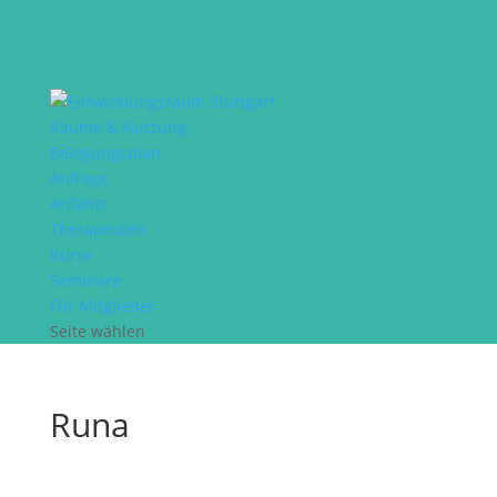
Räume & Nutzung
Belegungsplan
Anfrage
Anfahrt
Therapeuten
Kurse
Seminare
Für Mitglieder
Seite wählen
Runa