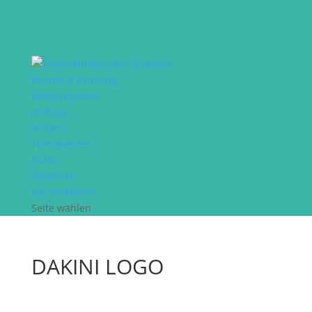
Räume & Nutzung
Belegungsplan
Anfrage
Anfahrt
Therapeuten
Kurse
Seminare
Für Mitglieder
Seite wählen
DAKINI LOGO