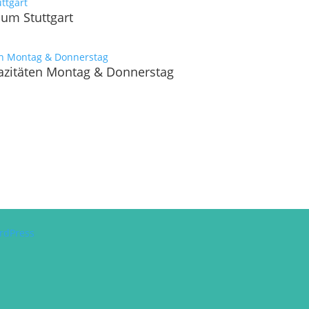
aum Stuttgart
pazitäten Montag & Donnerstag
rdPress