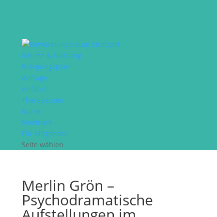
Räume & Nutzung
Belegungsplan
Anfrage
Anfahrt
Therapeuten
Kurse
Seminare
Für Mitglieder
Seite wählen
Merlin Grön –
Psychodramatische
Aufstellungen im