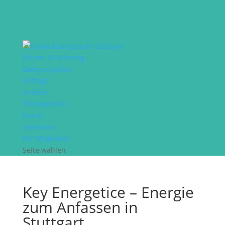
Räume & Nutzung
Belegungsplan
Anfrage
Anfahrt
Therapeuten
Kurse
Seminare
Für Mitglieder
Seite wählen
Key Energetice – Energie
zum Anfassen in
Stuttgart