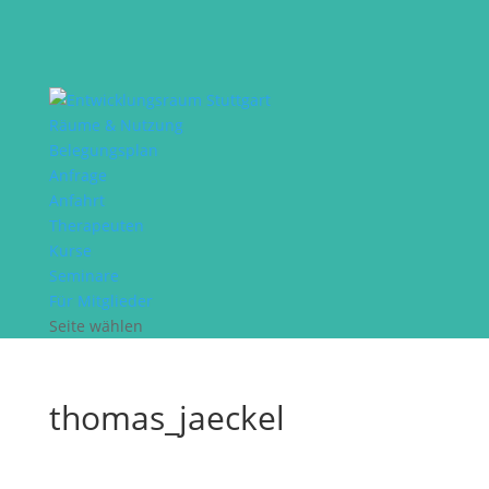
Räume & Nutzung
Belegungsplan
Anfrage
Anfahrt
Therapeuten
Kurse
Seminare
Für Mitglieder
Seite wählen
thomas_jaeckel