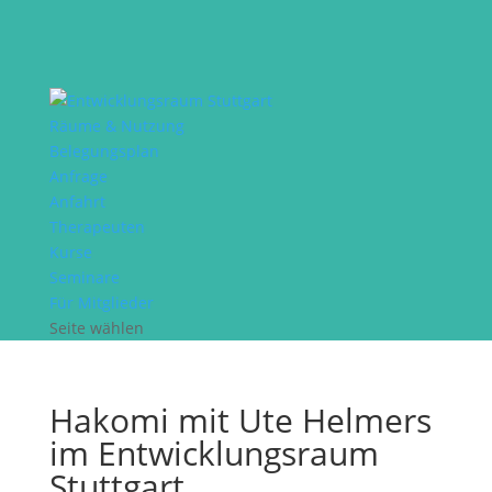
Räume & Nutzung
Belegungsplan
Anfrage
Anfahrt
Therapeuten
Kurse
Seminare
Für Mitglieder
Seite wählen
Hakomi mit Ute Helmers
im Entwicklungsraum
Stuttgart