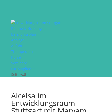
Räume & Nutzung
Belegungsplan
Anfrage
Anfahrt
Therapeuten
Kurse
Seminare
Für Mitglieder
Seite wählen
Alcelsa im
Entwicklungsraum
Stuttgart mit Maryam