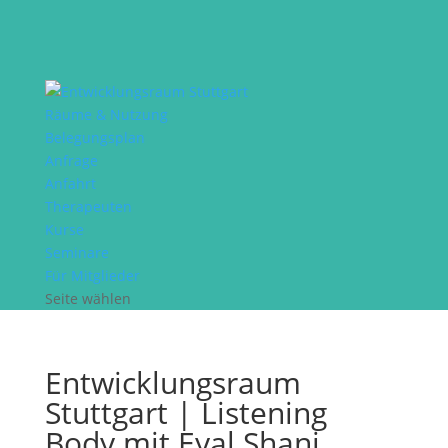
Räume & Nutzung
Belegungsplan
Anfrage
Anfahrt
Therapeuten
Kurse
Seminare
Für Mitglieder
Seite wählen
Entwicklungsraum
Stuttgart | Listening
Body mit Eyal Shani