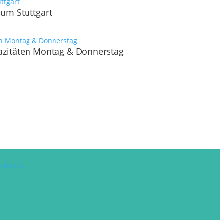
aum Stuttgart
pazitäten Montag & Donnerstag
rdPress