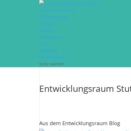
Räume & Nutzung
Belegungsplan
Anfrage
Anfahrt
Therapeuten
Kurse
Seminare
Für Mitglieder
Seite wählen
Entwicklungsraum Stut
Aus dem Entwicklungsraum Blog