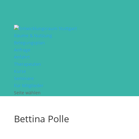
Räume & Nutzung
Belegungsplan
Anfrage
Anfahrt
Therapeuten
Kurse
Seminare
Für Mitglieder
Seite wählen
Bettina Polle