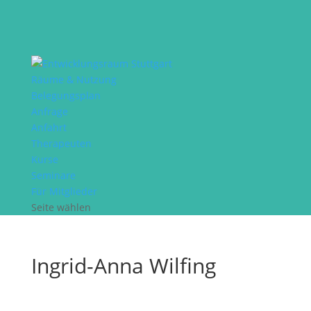
Räume & Nutzung
Belegungsplan
Anfrage
Anfahrt
Therapeuten
Kurse
Seminare
Für Mitglieder
Seite wählen
Ingrid-Anna Wilfing