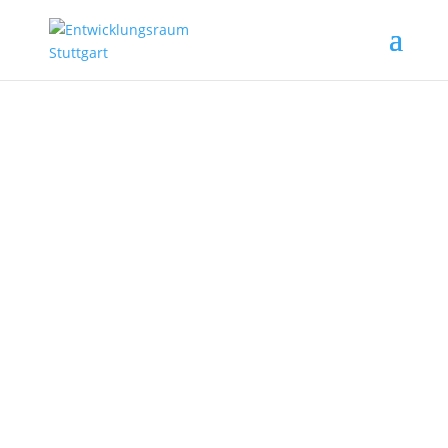
Story und Team
Seit 2009 stetig weiter entwickelt und gehütet
beherbergt der Entwicklungsraum Stuttgart heute
ein reichhaltiges Angebot, für das wir so gerne den
Rahmen geben.